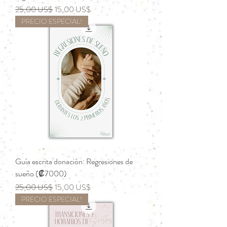
Precio
Precio de oferta
25,00 US$
15,00 US$
PRECIO ESPECIAL!
Guía escrita donación: Regresiones de
sueño (₡7000)
Precio
Precio de oferta
25,00 US$
15,00 US$
PRECIO ESPECIAL!