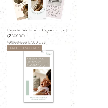
Paquete para donación (6 guías escritas)
(₡30000)
Precio
Precio de oferta
100,00 US$
67,00 US$
PRECIO ESPECIAL!