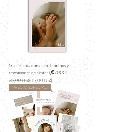
Guía escrita donación: Horarios y
transiciones de siestas (₡7000)
Precio
Precio de oferta
25,00 US$
15,00 US$
PRECIO ESPECIAL!